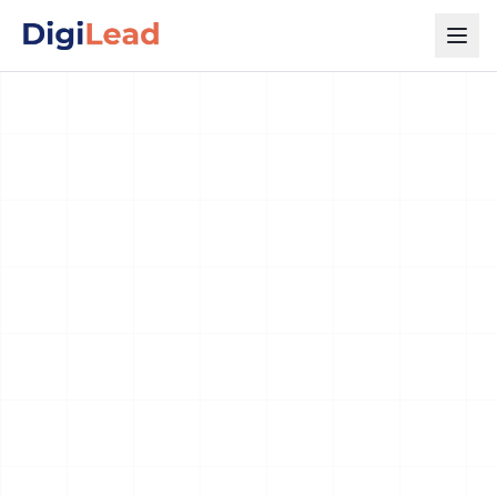
Lahendused
Tooted
Teenused
Tehnoloogiad
Kontakt
ET
Võta ühendust