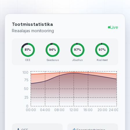
Tootmisstatistika
Live
Reaalajas monitooring
81
%
94
%
97
%
97
%
OEE
Saadavus
Jõudlus
Kvaliteet
100
75
50
25
0
00:00
04:00
08:00
12:00
16:00
20:00
24:00