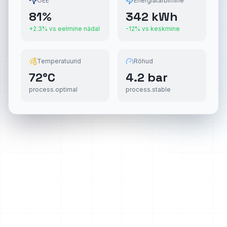
OEE
Energiatarbimine
81
%
342 kWh
+2.3% vs eelmine nädal
-12% vs keskmine
Temperatuurid
Rõhud
72°C
4.2 bar
process.optimal
process.stable