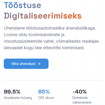
Tööstuse
Digitaliseerimiseks
Ühendame tööstusautomaatika ärianalüütikaga.
Loome sildu tootmisandmete ja
otsustussüsteemide vahel, võimaldades reaalajas
ülevaadet kogu teie ettevõtte toimimisest.
Võta ühendust
99.5%
85%
-40%
Seadmete tööaeg
OEE skoor
Defektide
vähenemine